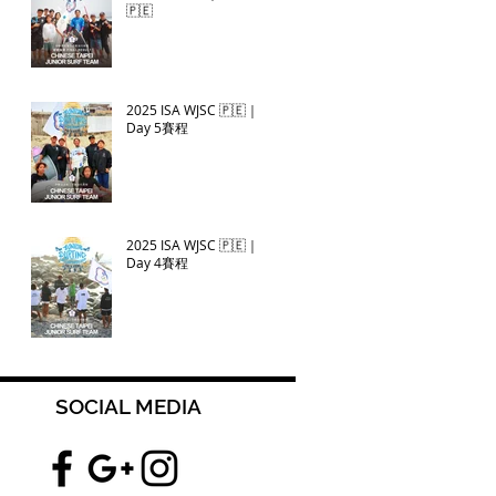
🇵🇪
2025 ISA WJSC 🇵🇪｜
Day 5賽程
2025 ISA WJSC 🇵🇪｜
Day 4賽程
SOCIAL MEDIA