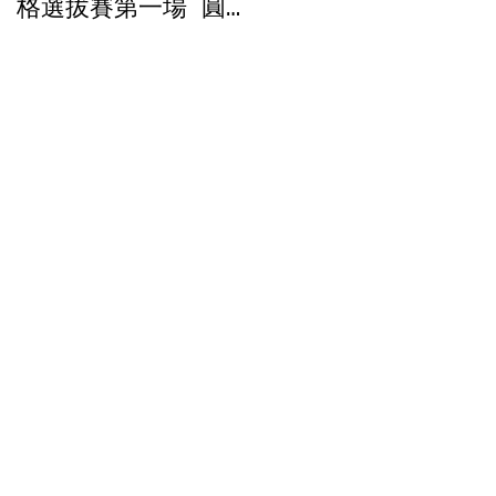
格選拔賽第一場 圓滿
落幕
標賽
mo
子選手
的