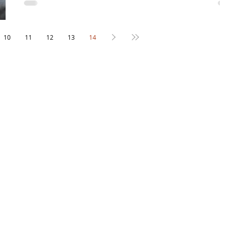
旅程
作者：CTSA採訪撰述 為了衝浪，城市裡Surfer從不畏懼路途遙遠，一有時
往海邊跑，浪人逐浪的生活是其他朋友眼中的「瘋狂行徑」，然而站在浪頭
悅、在浪上挑戰完美動作的成就讓Surfer們心甘情願的當「傻子」。 「衝浪
10
11
12
13
14
我來說不只是一項運動，他影響了我整個生活方式」貝...