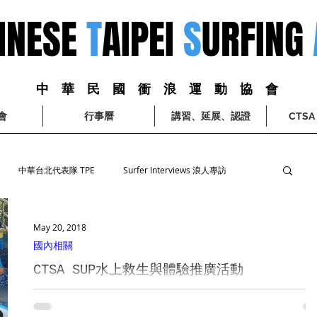
INESE
T
AIPEI
S
URFING
中 華 民 國 衝 浪 運 動 協 會
會
行事曆
講習、延展、認證
CTS
中華台北代表隊 TPE
Surfer Interviews 浪人專訪
May 20, 2018
國內相關
CTSA SUP水上救生與體驗推廣活動
CTSA X 臺中市大里國小 聯合舉辦 「SUP水上救生與體驗推廣活動」 活動剪影
中華民國衝浪運動協會 首次與 臺中市大里國小 聯合舉辦 「SUP水上救生與