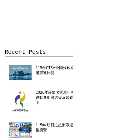
間就
的喜
對
Recent Posts
115年CTSA全國分齡立
槳競速比賽
2026年愛知名古屋亞洲
運動會衝浪選拔及參賽聲
明
115年 明日之星衝浪運動
推廣營