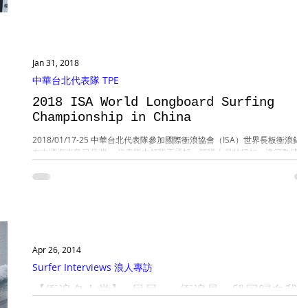
體驗活動」 特別感謝所有參與的學生、教師、教練，讓本次活動順利圓滿達
成！ 活動內容：...
Jan 31, 2018
中華台北代表隊 TPE
2018 ISA World Longboard Surfing
Championship in China
2018/01/17-25 中華台北代表隊參加國際衝浪協會（ISA）世界長板衝浪錦
在中國海南島日月灣， 代表隊由領隊王丞軒、隨隊人員林靜如、澳籍教練 Ja
Borthwick及男子選手袁承志 Lucas Yuen、潘海心 Rory MacDonald、女
潘美心...
Apr 26, 2014
Surfer Interviews 浪人專訪
【衝浪名人堂】 貝貝 – 衝浪是一段回歸自我