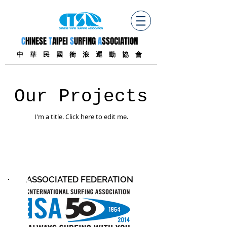
C
HINESE
T
AIPEI
S
URFING
A
SSOCIATION
中 華 民 國 衝 浪 運 動 協 會
Our Projects
I'm a title. ​Click here to edit me.
ASSOCIATED FEDERATION