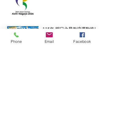
115年 明日之星衝浪運動推廣
營
Phone
Email
Facebook
2026 ISA SURF JUDGE
COURSE 國際衝浪裁判認證
課程
115年 CTSA 初級衝浪指導員
講習
賽事成績公告｜115 年全國分