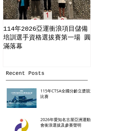
114年2026亞運衝浪項目儲備
培訓選手資格選拔賽第一場 圓
滿落幕
Recent Posts
115年CTSA全國分齡立槳競速
比賽
2026年愛知名古屋亞洲運動
會衝浪選拔及參賽聲明