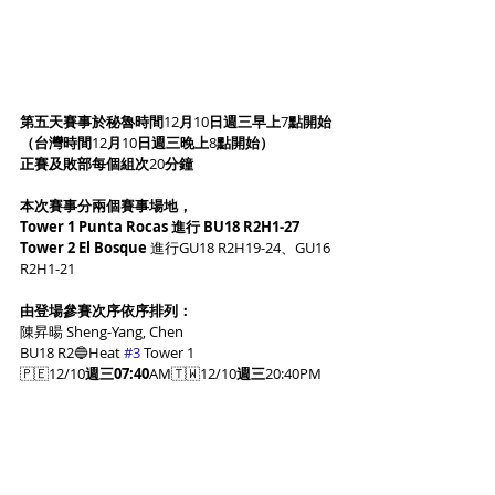
第五天賽事於秘魯時間
12
月
10
日週三早上
7
點開始
（台灣時間
12
月
10
日週三晚上
8
點開始）
正賽及敗部每個組次
20
分鐘
本次賽事分兩個賽事場地，
Tower 1 Punta Rocas 進行 BU18 R2H1-27
Tower 2 El Bosque 
進行GU18 R2H19-24、GU16 
R2H1-21
由登場參賽次序依序排列：
陳昇暘 Sheng-Yang, Chen
BU18 R2🔵Heat 
#3
 Tower 1
🇵🇪12/10
週三07:40
AM🇹🇼12/10
週三
20:40PM