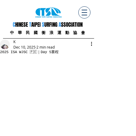
C
HINESE
T
AIPEI
S
URFING
A
SSOCIATION
中 華 民 國 衝 浪 運 動 協 會
K
Dec 10, 2025
2 min read
2025 ISA WJSC 🇵🇪｜Day 5賽程