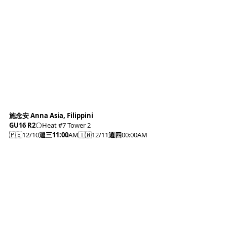
施念安 Anna Asia, Filippini
GU16 R2
⚪️Heat #
7
 Tower 2
🇵🇪12/10
週三11:00
AM🇹🇼12/11
週四
00:00AM