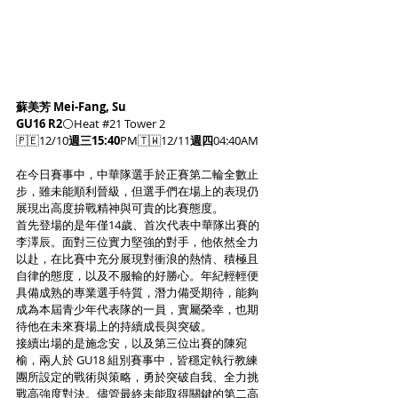
蘇美芳 Mei-Fang, Su
GU16 R2
⚪️Heat #
21
 Tower 2
🇵🇪12/10
週三15:40
PM🇹🇼12/11
週四
04:40AM
在今日賽事中，中華隊選手於正賽第二輪全數止
步，雖未能順利晉級，但選手們在場上的表現仍
展現出高度拚戰精神與可貴的比賽態度。
首先登場的是年僅14歲、首次代表中華隊出賽的
李澤辰。面對三位實力堅強的對手，他依然全力
以赴，在比賽中充分展現對衝浪的熱情、積極且
自律的態度，以及不服輸的好勝心。年紀輕輕便
具備成熟的專業選手特質，潛力備受期待，能夠
成為本屆青少年代表隊的一員，實屬榮幸，也期
待他在未來賽場上的持續成長與突破。
接續出場的是施念安，以及第三位出賽的陳宛
榆，兩人於 GU18 組別賽事中，皆穩定執行教練
團所設定的戰術與策略，勇於突破自我、全力挑
戰高強度對決。儘管最終未能取得關鍵的第二高