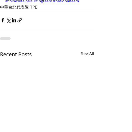
#chinesetaipeisurfingteam
#nationalteam
中華台北代表隊 TPE
Recent Posts
See All