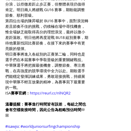
分浪，以些微差距止步正賽，但整體表現仍值得
肯定。明日兩人將續戰 GU16 賽事，期盼能調整
節奏、順利晉級。
第四位出場的陳昇暘於 BU16 賽事中，面對浪況轉
差且節奏不佳的挑戰，仍積極在場中尋找機會，
惟全場缺乏能取得高分的理想浪況，最終以微小
差距落敗。明日他將再度迎戰 BU18 組別賽事，期
待他重新找回比賽節奏，在接下來的賽事中有更
亮眼的發揮。
明日賽事將進入各組別的正賽第二輪，同時也是
選手們在本屆賽事中爭取晉級的重要關鍵戰役。
中華隊選手將把握最後機會，調整節奏、專注應
戰，在高強度的競爭環境中全力以赴。期盼選手
們能穩定發揮訓練成果，勇敢迎接挑戰，持續展
現中華隊不輕言放棄的精神，為賽事寫下最重要
的一戰。
ISA
賽事官網：
https://reurl.cc/nlNQR2
溫馨提醒：賽事進行時間皆有誤差
，每組之間也
會有空檔銜接時間，因此公告為粗略預估時間
🫶
🏼
#isawjsc
#worldjuniorsurfingchampionship