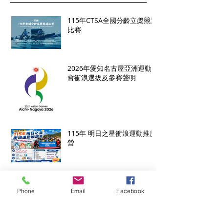
115年CTSA全國分齡立槳競速
比賽
2026年愛知名古屋亞洲運動
會衝浪選拔及參賽聲明
115年 明日之星衝浪運動推廣
營
2026 ISA SURF JUDGE
COURSE 國際衝浪裁判認證
Phone
Email
Facebook
課程