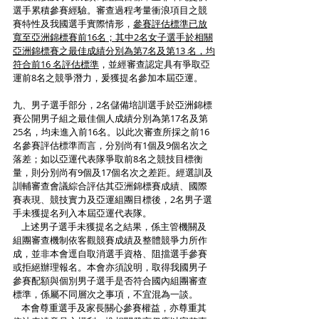
選手累積參賽經驗。審查過程考量衝浪項目之競
賽特性及我國選手實際情形，
參賽評估標準已放
寬至亞洲錦標賽前16名；其中2名女子選手於相關
亞洲錦標賽之最佳成績分別為第7名及第13 名，均
符合前16 名評估標準
，並經審查認定具有爭取亞
運前8名之競爭潛力，爰獲提名參加本屆亞運。
九、男子選手部分，2名儲備培訓選手於亞洲錦標
賽公開男子組之最佳個人成績分別為第17名及第
25名，均未進入前16名。以此次審查所採之前16
名參賽評估標準而言，分別尚有1個及9個名次之
落差；如以亞運代表隊爭取前8名之競技目標衡
量，則分別尚有9個及17個名次之差距。經選訓及
訓輔審查會議綜合評估其亞洲錦標賽成績、國際
賽表現、競技實力及亞運組團目標後，2名男子選
手未獲提名列入本屆亞運代表隊。
    上述男子選手未獲提名之結果，係主管機關及
組團審查機制依客觀競賽成績及整體競爭力所作
成，並非本會逕自取消選手資格、阻擋選手參賽
或拒絕辦理報名。本會亦須說明，取得我國男子
參賽配額與個別男子選手是否符合國內組團審查
標準，係屬不同層次之事項，不宜混為一談。
    本會尊重選手及家長關心參賽權益，亦尊重其