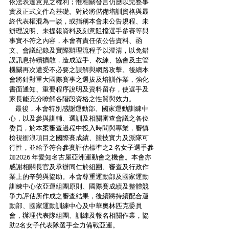
依法表達意見之權利；惟相關發言仍應以完整事
實及正式文件為基礎。對於將儲備培訓資格與最
終代表權混為一談，或指稱本會未公告規程、未
辦理說明、未提報資料及刻意阻擋選手參賽等與
事實不符之內容，本會有責任依公告資料、函
文、會議紀錄及實際辦理流程予以澄清，以免錯
誤訊息持續擴散，造成選手、教練、協會及主管
機關再次遭受不必要之誤解與網路攻擊。後續本
會將針對重大國際賽事之選拔及培訓作業，強化
書面通知、重要程序說明及資料留存，使選手及
家長能充分瞭解各階段資格之性質與效力。
    最後，本會特別感謝運動部、國家運動訓練中
心，以及參與訓輔、選訓及相關審查會議之各位
委員，於本案審查過程中投入時間與專業，審慎
檢視衝浪項目之國際賽成績、競技實力及派隊可
行性，並給予符合參賽評估標準之2 名女子選手參
加2026 年愛知名古屋亞洲運動會之機會。本會亦
感謝相關長官及承辦同仁於組團、審查及行政作
業上的辛勞與協助。本會尊重運動部及國家運動
訓練中心依亞運組團原則、國際賽成績及整體競
爭力評估所作成之審查結果，後續將持續配合運
動部、國家運動訓練中心及中華奧林匹克委員
會，辦理代表隊組團、訓練及報名相關作業，協
助2名女子代表隊選手全力備戰亞運。