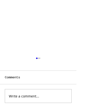
Comments
Write a comment...
2025 ISA WJSC 🇵🇪｜
2025 ISA WJS
Day 5賽程
Day 4賽程