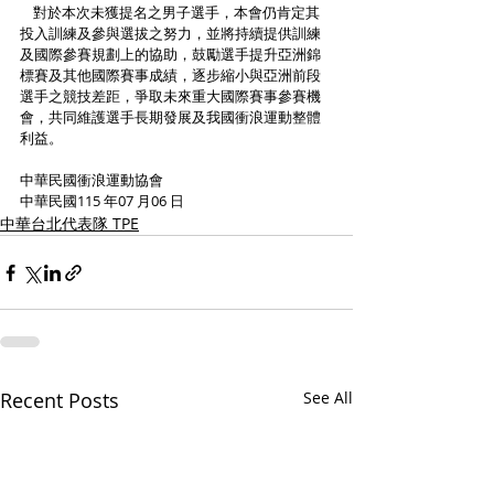
    對於本次未獲提名之男子選手，本會仍肯定其
投入訓練及參與選拔之努力，並將持續提供訓練
及國際參賽規劃上的協助，鼓勵選手提升亞洲錦
標賽及其他國際賽事成績，逐步縮小與亞洲前段
選手之競技差距，爭取未來重大國際賽事參賽機
會，共同維護選手長期發展及我國衝浪運動整體
利益。
中華民國衝浪運動協會
中華民國115 年07 月06 日
中華台北代表隊 TPE
Recent Posts
See All