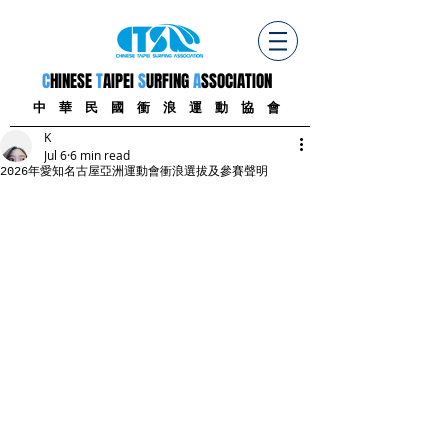
C
HINESE
T
AIPEI
S
URFING
A
SSOCIATION
中 華 民 國 衝 浪 運 動 協 會
K
Jul 6
6 min read
2026年愛知名古屋亞洲運動會衝浪選拔及參賽聲明