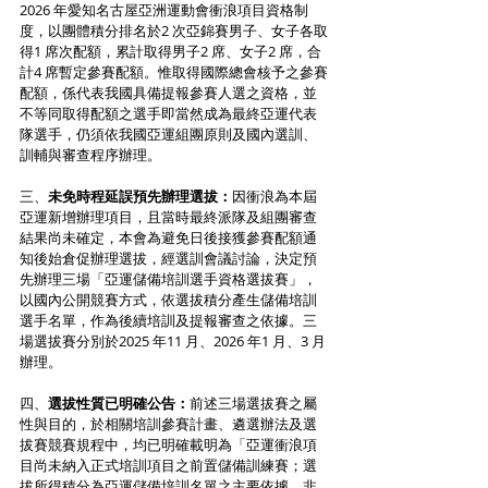
2026 年愛知名古屋亞洲運動會衝浪項目資格制
度，以團體積分排名於2 次亞錦賽男子、女子各取
得1 席次配額，累計取得男子2 席、女子2 席，合
計4 席暫定參賽配額。惟取得國際總會核予之參賽
配額，係代表我國具備提報參賽人選之資格，並
不等同取得配額之選手即當然成為最終亞運代表
隊選手，仍須依我國亞運組團原則及國內選訓、
訓輔與審查程序辦理。
三、
未免時程延誤預先辦理選拔：
因衝浪為本屆
亞運新增辦理項目，且當時最終派隊及組團審查
結果尚未確定，本會為避免日後接獲參賽配額通
知後始倉促辦理選拔，經選訓會議討論，決定預
先辦理三場「亞運儲備培訓選手資格選拔賽」，
以國內公開競賽方式，依選拔積分產生儲備培訓
選手名單，作為後續培訓及提報審查之依據。三
場選拔賽分別於2025 年11 月、2026 年1 月、3 月
辦理。
四、
選拔性質已明確公告：
前述三場選拔賽之屬
性與目的，於相關培訓參賽計畫、遴選辦法及選
拔賽競賽規程中，均已明確載明為「亞運衝浪項
目尚未納入正式培訓項目之前置儲備訓練賽；選
拔所得積分為亞運儲備培訓名單之主要依據，非