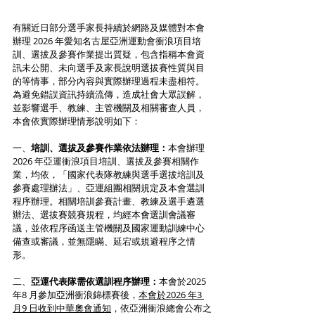
有關近日部分選手家長持續於網路及媒體對本會
辦理 2026 年愛知名古屋亞洲運動會衝浪項目培
訓、選拔及參賽作業提出質疑，包含指稱本會資
訊未公開、未向選手及家長說明選拔賽性質與目
的等情事，部分內容與實際辦理過程未盡相符。
為避免錯誤資訊持續流傳，造成社會大眾誤解，
並影響選手、教練、主管機關及相關審查人員，
本會依實際辦理情形說明如下：
一、
培訓、選拔及參賽作業依法辦理：
本會辦理
2026 年亞運衝浪項目培訓、選拔及參賽相關作
業，均依，「國家代表隊教練與選手選拔培訓及
參賽處理辦法」、亞運組團相關規定及本會選訓
程序辦理。相關培訓參賽計畫、教練及選手遴選
辦法、選拔賽競賽規程，均經本會選訓會議審
議，並依程序函送主管機關及國家運動訓練中心
備查或審議，並無隱瞞、延宕或規避程序之情
形。
二、
亞運代表隊需依選訓程序辦理：
本會於2025 
年8 月參加亞洲衝浪錦標賽後，
本會於2026 年3 
月9 日收到中華奧會通知
，依亞洲衝浪總會公布之