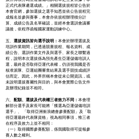
正式代表隊遴選成績。」相關選拔規程皆公告於
本會官網，參加選拔之選手知悉並依公告規程完
成報名並參與賽事，本會亦依規程辦理積分計
算、成績公告及名單確認，並經本會選訓會議審
議後，依程序函報國家運動訓練中心。
五、
選拔資訊皆向選手說明：
本會於辦理選拔及
培訓作業期間，已透過競賽規程、報名資料、成
績公告、選訓作業文件及與選手、家長之聯繫過
程，說明本次選拔係為預先產生亞運儲備培訓人
選，最終是否取得亞運代表權，仍須視我國是否
核准派隊、亞運組團審查結果及選手競技成績評
估而定。因此，外界所稱本會從未公開資訊，或
未說明選拔賽屬性與目的，與本會實際公告文件
及辦理紀錄並不相符。
六、
配額、選拔及代表權三者效力不同：
本會理
解部分選手及家長可能將「獲選為亞運儲備培訓
選手」、 「取得亞洲衝浪總會參賽配額」及「取
得亞運最終代表隊資格」視為相同事項，惟三者
在程序及效力上並不相同：
（一）取得國際參賽配額，係我國取得可提報參
賽人數之權利。