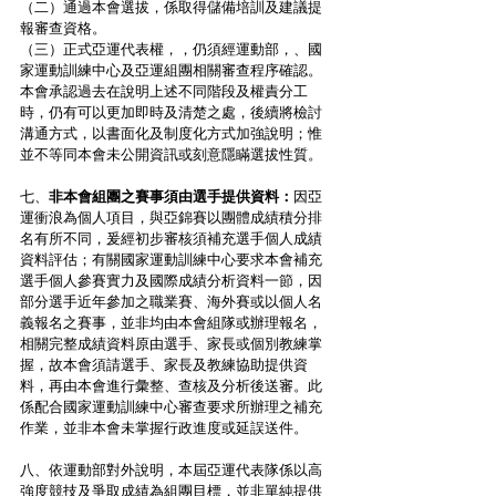
（二）通過本會選拔，係取得儲備培訓及建議提
報審查資格。
（三）正式亞運代表權，，仍須經運動部，、國
家運動訓練中心及亞運組團相關審查程序確認。
本會承認過去在說明上述不同階段及權責分工
時，仍有可以更加即時及清楚之處，後續將檢討
溝通方式，以書面化及制度化方式加強說明；惟
並不等同本會未公開資訊或刻意隱瞞選拔性質。
七、
非本會組團之賽事須由選手提供資料：
因亞
運衝浪為個人項目，與亞錦賽以團體成績積分排
名有所不同，爰經初步審核須補充選手個人成績
資料評估；有關國家運動訓練中心要求本會補充
選手個人參賽實力及國際成績分析資料一節，因
部分選手近年參加之職業賽、海外賽或以個人名
義報名之賽事，並非均由本會組隊或辦理報名，
相關完整成績資料原由選手、家長或個別教練掌
握，故本會須請選手、家長及教練協助提供資
料，再由本會進行彙整、查核及分析後送審。此
係配合國家運動訓練中心審查要求所辦理之補充
作業，並非本會未掌握行政進度或延誤送件。
八、依運動部對外說明，本屆亞運代表隊係以高
強度競技及爭取成績為組團目標，並非單純提供